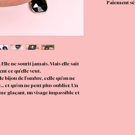
Paiement séc
Elle ne sourit jamais. Mais elle sait
nt ce qu’elle veut.
 le bijou de l’ombre, celle qu’on ne
… et qu’on ne peut plus oublier. Un
e glaçant, un visage impassible et
turnes, une aura sororale. La partie
uant une végétation mystérieuse,
thique digne d’un conte maléfique.
clous en acier inoxydable avec une
en finesse pour créer du mouvement.