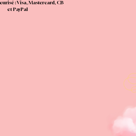
urisé : Visa, Mastercard, CB
et PayPal