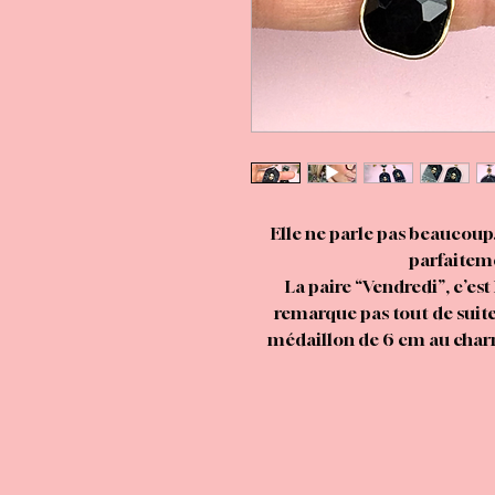
Elle ne parle pas beaucoup. 
parfaiteme
La paire “Vendredi”, c’est
remarque pas tout de suite
médaillon de 6 cm au charm
magnifique, des teintes noc
supérieure (3 cm), évoq
complète cette ambiance go
L’ensemble est monté sur 
articulation centrale tout 