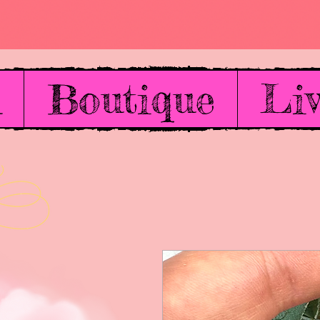
l
Boutique
Liv