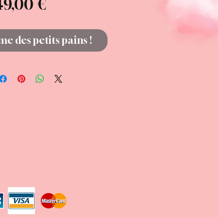
Prix
49,00 €
e des petits pains !