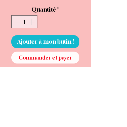
Quantité
*
Ajouter à mon butin !
Commander et payer
Elle aime l’encens qui pique les
yeux, les dorures usées, les
églises vides qui sentent le
soufre et le bois brûlé.
Elle ne confesse rien. Elle
observe. Avec ses petites
cornes, son regard qui
transperce, et son air de