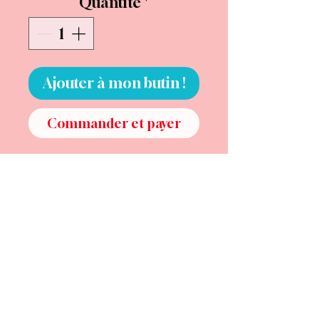
Quantité
*
Ajouter à mon butin !
Commander et payer
Il y a un moment étrange dans
une vie.
Un moment où l’on comprend
qu’on n’est plus une chrysalide.
Qu’on n’est plus en train
d’attendre.
Plus en train de devenir.
On est là.
Avec tout ce qu’on a traversé.
Tout ce qu’on a appris.