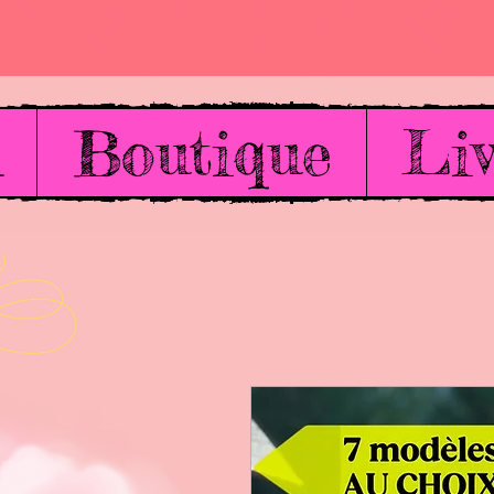
l
Boutique
Liv