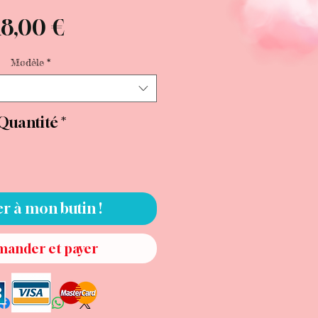
Prix
18,00 €
Modèle
*
Quantité
*
er à mon butin !
ander et payer