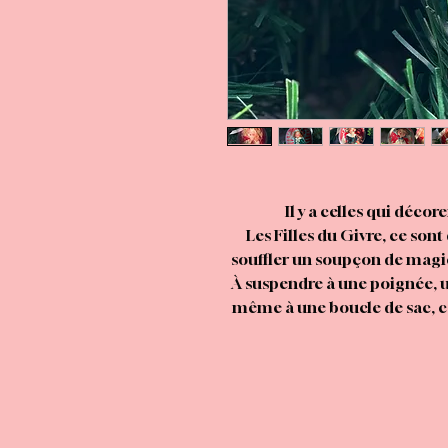
Il y a celles qui décor
Les Filles du Givre, ce sont
souffler un soupçon de magie 
À suspendre à une poignée, un
même à une boucle de sac, ce
réinventent la déco de fin d’
et furi
Pourquoi choisir entre kitsch
peut tout mélange
Ces visages espiègles au rega