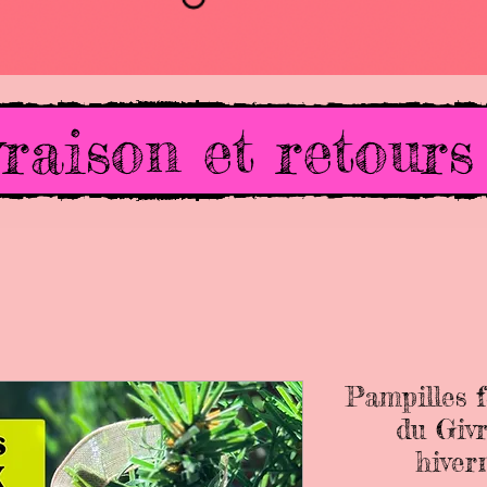
raison et retours
Pampilles f
du Giv
hiver