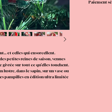
Paiement séc
ent… et celles qui ensorcellent.
 des petites reines de saison, venues
givrée sur tout ce qu’elles touchent.
 lustre, dans le sapin, sur un vase ou
s pampilles en édition ultra limitée
année dans un esprit féerique, décalé
eusement joyeux.
, poésie et élégance vintage quand on
r dans une bulle de rêve ?
rd vif sont là pour réveiller votre âme