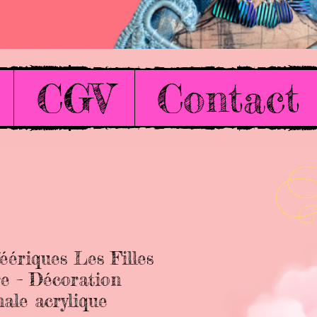
CGV
Contact
éériques Les Filles
re – Décoration
nale acrylique