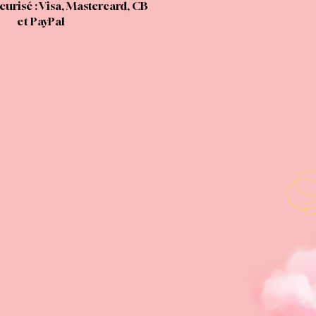
urisé : Visa, Mastercard, CB
et PayPal