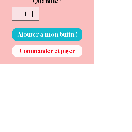
Quantité
*
Ajouter à mon butin !
Commander et payer
Édition très limitée - Série
enchantée de mini-tableaux by
Barbelotte
Il y a dans certains visages
quelque chose qui ne s’explique
pas.
Une forme de lumière. Une
douceur qui ne se joue pas, qui
ne se maquille pas, qui vient de
l’intérieur.