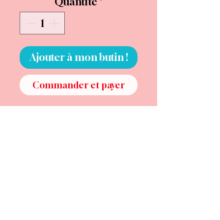
Quantité
*
Ajouter à mon butin !
Commander et payer
Certaines femmes ne quittent
jamais vraiment la mer.
Même lorsqu’elles vivent loin
des vagues, elles gardent en
elles quelque chose de l’écume,
de l’air salé, de cette liberté qui
décoiffe les certitudes.
Les Embruns est née de cette
sensation-là.
Son petit flacon semble avoir