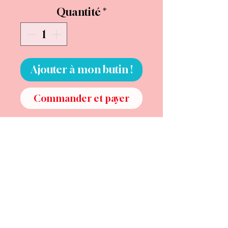
Quantité
*
Ajouter à mon butin !
Commander et payer
Il y a des jours où on a besoin
qu’on nous foute la paix.
Et puis il y a les jours où on a
besoin qu’un petit morceau de
poésie nous protège du monde.
La Madone des Merveilles, c’est
exactement ça.
Elle ne promet pas de changer
ta vie.