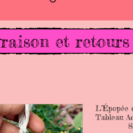
raison et retours
L’Épopée d
Tableau Ac
S