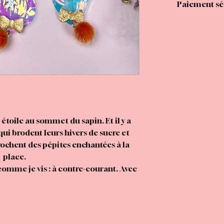
Paiement séc
e étoile au sommet du sapin. Et il y a
 qui brodent leurs hivers de sucre et
rochent des pépites enchantées à la
place.
comme je vis : à contre-courant. Avec
e, du panache, et toujours une bonne
cette pièce-là, c’est un attrape-cœur.
givré. Une héroïne de conte de fées à
s ses secrets. Des pompons en fil de