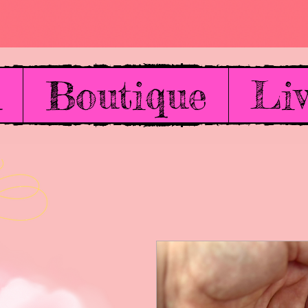
l
Boutique
Liv