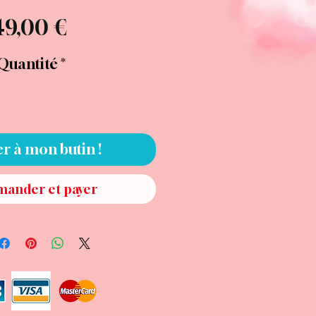
Prix
49,00 €
Quantité
*
er à mon butin !
ander et payer