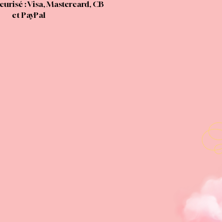
urisé : Visa, Mastercard, CB
et PayPal