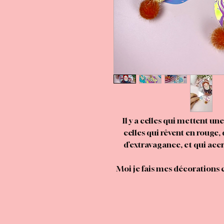
Il y a celles qui mettent un
celles qui rêvent en rouge,
d’extravagance, et qui acc
Moi je fais mes décorations 
de la tendresse, de la magi
dose de kitsch revendiqué. Et 
Une scène figée dans un rêve 
qui on voudrait confier tou