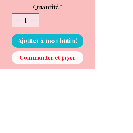
Quantité
*
Ajouter à mon butin !
Commander et payer
On m’a appris très tôt à bien
jouer.
À sourire quand il faut.À faire
semblant.À ne pas trop
déranger.
Alors j’ai joué.
J’ai joué le jeu des attentes,le
jeu des regards,le jeu des “il
faut” et des “ça se fait”.