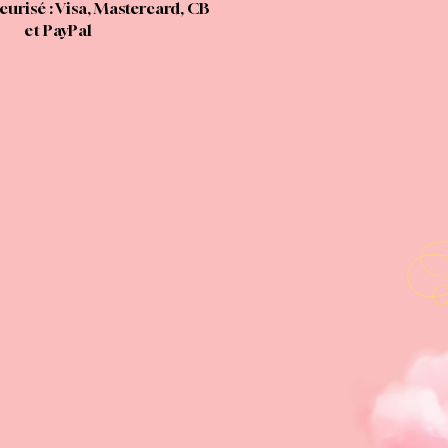
urisé : Visa, Mastercard, CB
et PayPal