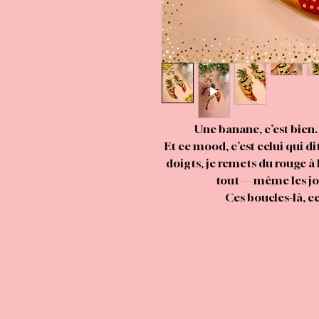
Une banane, c’est bien
Et ce mood, c’est celui qui di
doigts, je remets du rouge à 
tout — même les jou
Ces boucles-là, ce
C’est une ambiance Riviera v
dans les cheveux, une façon d
humeur”. Elles sont grandes
clichés, et franchement ? On d
Entre le petit chapeau à la ma
dansent et les mini-marguerit