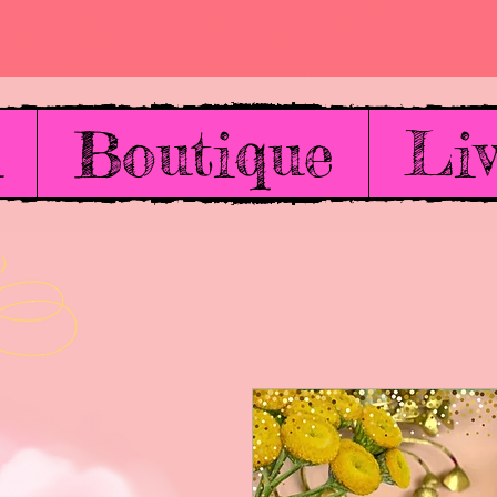
l
Boutique
Liv