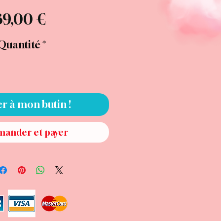
Prix
39,00 €
Quantité
*
er à mon butin !
ander et payer