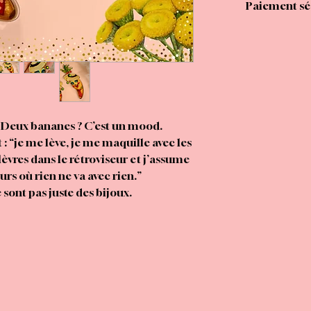
Paiement séc
. Deux bananes ? C’est un mood.
t : “je me lève, je me maquille avec les
lèvres dans le rétroviseur et j’assume
rs où rien ne va avec rien.”
 sont pas juste des bijoux.
intage, un air de vacances qui traîne
e dire “je suis là, et je suis de bonne
 sans être lourdes, rétro sans être
irait qu’elles ont un rire accroché au
lobe.
rseillaise, les feuilles de bananier qui
es qui balancent, tout est là pour te