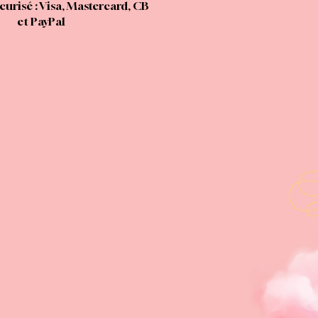
urisé : Visa, Mastercard, CB
et PayPal