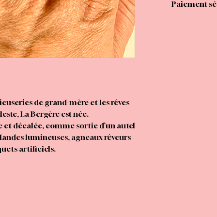
Paiement séc
euseries de grand-mère et les rêves
este, La Bergère est née.
e et décalée, comme sortie d’un autel
rlandes lumineuses, agneaux rêveurs
uets artificiels.
e à ces madones un peu naïves qu’on
 les maisons d’antan :
 toujours avec cette lumière joyeuse
s le regard.
barquer un bout de prière légère, un