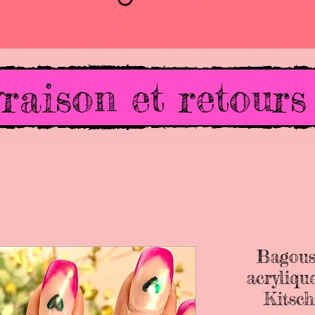
raison et retours
Bagous
acryliqu
Kitsc