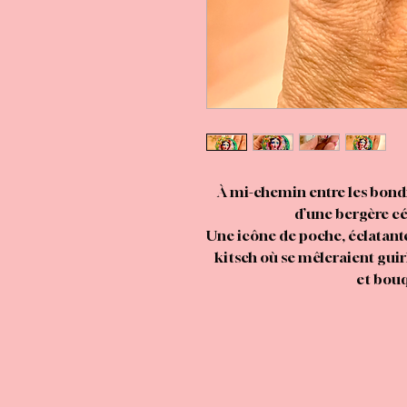
À mi-chemin entre les bondi
d’une bergère cél
Une icône de poche, éclatant
kitsch où se mêleraient gui
et bouq
C’est mon clin d’œil tendr
croisait dans
candides, solennelles, mais
dan
Porter La Bergère, c’est em