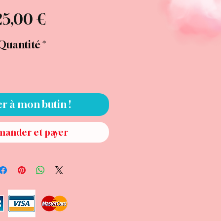
Prix
25,00 €
Quantité
*
er à mon butin !
ander et payer