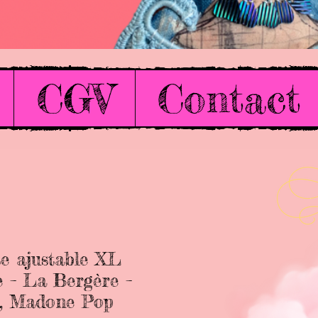
CGV
Contact
e ajustable XL
e – La Bergère –
h, Madone Pop